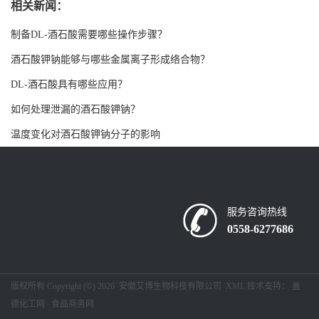
相关新闻：
书
制备DL-酒石酸需要哪些操作步骤？
荣
酒石酸钾钠能够与哪些金属离子形成络合物？
DL-酒石酸具有哪些应用？
誉
如何处理泄漏的酒石酸钾钠？
联
温度变化对酒石酸钾钠分子的影响
系
方
服务咨询热线
0558-6277686
式
在
版权所有 Copyright (©) 2026
安徽艾博生物科技有限公司
XML
技术支持：
盖
德化工网
食品商务网
线