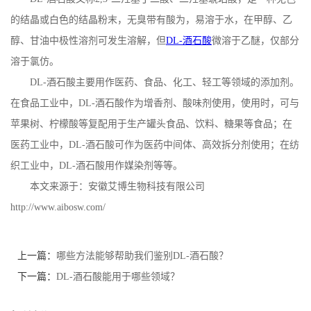
的结晶或白色的结晶粉末，无臭带有酸为，易溶于水，在甲醇、乙
公
醇、甘油中极性溶剂可
发生溶解，但
DL-
酒石酸
微溶于乙醚，仅部分
司
溶于氯仿。
DL-
酒石酸主要用作医药、食品、化工、轻工等领域的添加剂。
动
在食品工业中，
DL-
酒石酸作为增香剂、酸味剂使用，使用时，可与
苹果树、柠檬酸等复配用于生产罐头食品、饮料、糖果等食品；在
态
医药工业中，
DL-
酒石酸可作为医药中间体、高效拆分剂使用；在纺
产
织工业中，
DL-
酒石酸用作媒染剂等等。
本文来源于：安徽艾博生物科技有限公司
品
http://www.aibosw.com/
展
上一篇：
哪些方法能够帮助我们鉴别DL-酒石酸？
厅
下一篇：
DL-酒石酸能用于哪些领域？
证