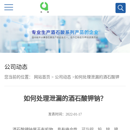
公
司
首
页
公司动态
您当前的位置：
网站首页
>
公司动态
>
如何处理泄漏的酒石酸钾
公
钠？
司
如何处理泄漏的酒石酸钾钠？
介
发表时间：2022-01-17
绍
酒石酸钾钠属于有机物，具有络合性，可与铝、铅、锌、镍、