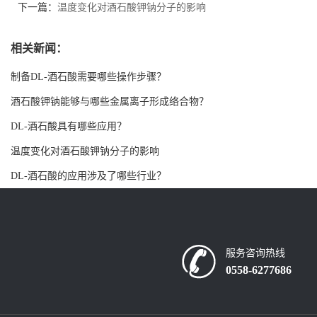
下一篇：
温度变化对酒石酸钾钠分子的影响
书
相关新闻：
荣
制备DL-酒石酸需要哪些操作步骤？
誉
酒石酸钾钠能够与哪些金属离子形成络合物？
DL-酒石酸具有哪些应用？
联
温度变化对酒石酸钾钠分子的影响
系
DL-酒石酸的应用涉及了哪些行业？
方
式
服务咨询热线
0558-6277686
在
线