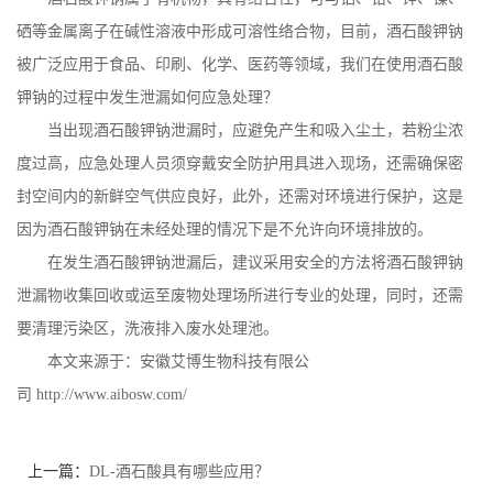
硒等金属离子在碱性溶液中形成可溶性络合物，目前，酒石酸钾钠
公
被广泛应用于食品、印刷、化学、医药等领域，我们在使用酒石酸
司
钾钠的过程中发生泄漏如何应急处理？
当出现酒石酸钾钠泄漏时，应避免产生和吸入尘土，若粉尘浓
动
度过高，应急处理人员须穿戴安全防护用具进入现场，还需确保密
封空间内的新鲜空气供应良好，此外，还需对环境进行保护，这是
态
因为酒石酸钾钠在未经处理的情况下是不允许向环境排放的。
产
在发生酒石酸钾钠泄漏后，建议采用安全的方法将酒石酸钾钠
泄漏物收集回收或运至废物处理场所进行专业的处理，同时，还需
品
要清理污染区，洗液排入废水处理池。
本文来源于：安徽艾博生物科技有限公
展
司 http://www.aibosw.com/
厅
上一篇：
DL-酒石酸具有哪些应用？
证