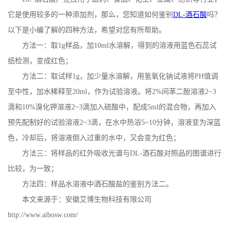
它是使用较多的一种添加剂，那么，您知道如何鉴别
DL-
酒石酸
吗？
公
以下是小编了解的四种方法，希望对您有所帮助。
司
方法一：取
1g
样品，加
10ml
水溶解，得到的溶液用蓝色石蕊试
纸检测，变成红色；
动
方法二：取试样
1g
，加少量水溶解，用氢氧化钠试液将
PH
值调
至中性，加水稀释至
20ml
，作为试验溶液。将
2%
间苯二酚溶液
2~3
态
滴和
10%
溴化钾溶液
2~3
滴加入硫酸中，配成
5ml
的混合物，再加入
产
预先配制好的试验溶液
2~3
滴，在水中热浴
5~10
分钟，溶液变为深蓝
色，冷却后，将溶液倒入过重的水中，又会变为红色；
品
方法三：将样品的红外吸收光谱与
DL-
酒石酸对照品的图谱进行
比较，为一致；
展
方法四：样品水溶液中酒石酸盐的鉴别方法二。
厅
本文来源于：安徽艾博生物科技有限公司
http://www.aibosw.com/
证