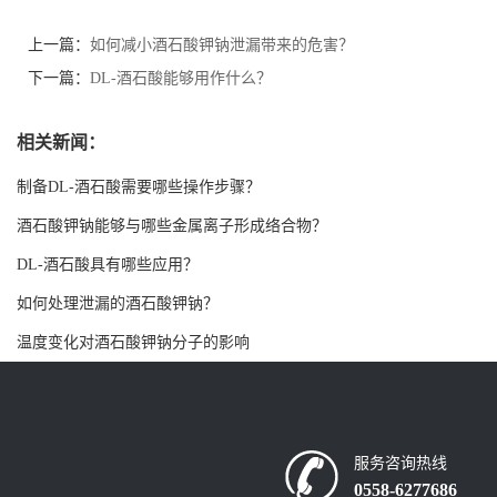
书
上一篇：
如何减小酒石酸钾钠泄漏带来的危害？
下一篇：
DL-酒石酸能够用作什么？
荣
相关新闻：
誉
制备DL-酒石酸需要哪些操作步骤？
联
酒石酸钾钠能够与哪些金属离子形成络合物？
系
DL-酒石酸具有哪些应用？
如何处理泄漏的酒石酸钾钠？
方
温度变化对酒石酸钾钠分子的影响
式
在
服务咨询热线
线
0558-6277686