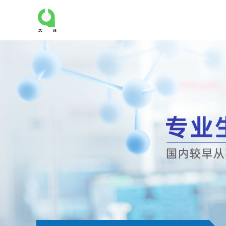
公
司
首
页
公
司
介
绍