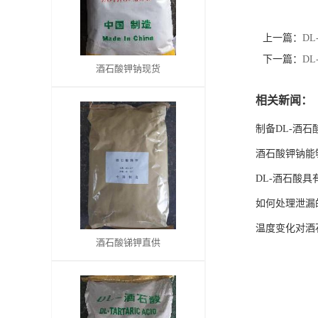
书
上一篇：
D
荣
下一篇：
D
酒石酸钾钠现货
誉
相关新闻：
制备DL-酒
联
酒石酸钾钠能
系
DL-酒石酸
方
如何处理泄漏
温度变化对酒
式
酒石酸锑钾直供
在
线