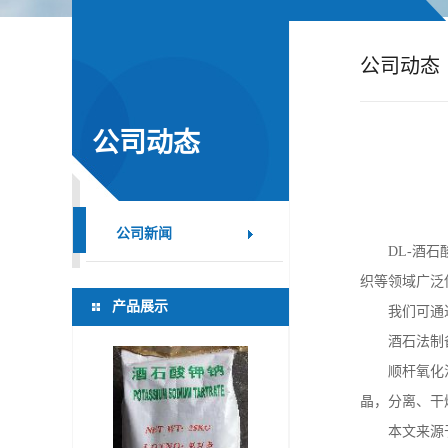
公
公司动态
司
动
公司动态
态
产
公司新闻
DL-
酒石
品
织等领域广泛
产品展示
我们可通
展
酒石法制
顺杆氧化
厅
晶，分离、干
证
本文来源