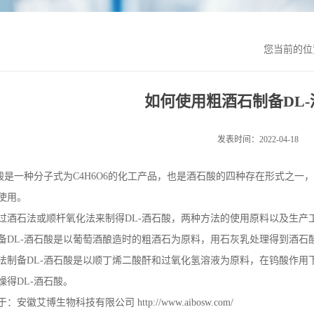
您当前的
如何使用粗酒石制备DL
发表时间：2022-04-18
酸是一种分子式为
C4H6O6
的化工产品，也是酒石酸的四种存在形式之一，
使用。
过酒石法或顺杆氧化法来制得
DL-
酒石酸，两种方法的使用原料以及生产
备
DL-
酒石酸是以葡萄酒酿造时的粗酒石为原料，用石灰乳处理得到酒石
法制备
DL-
酒石酸是以顺丁烯二酸酐和过氧化氢溶液为原料，在钨酸作用
燥得
DL-
酒石酸。
于：安徽艾博生物科技有限公司
http://www.aibosw.com/