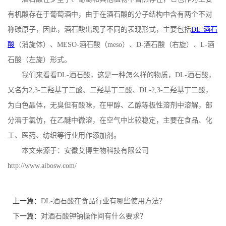
有机酸存在于葡萄酒中，由于在酒石酸的分子结构中含有两个不对
公
称碳原子，因此，酒石酸出现了不同的表现形式，主要包括
DL-
酒石
司
酸
（消旋体）、
MESO-
酒石酸（
meso
）、
D-
酒石酸（右旋）、
L-
酒
石酸（左旋）形式。
动
我们来看看
DL-
酒石酸，这是一种怎么样的物质，
DL-
酒石酸，
又名为
2,3-
二羟基丁二酸、二羟基丁二酸、
DL-2,3-
二羟基丁二酸，
态
为白色晶体，无臭但有酸味，在甲醇、乙醇等极性溶剂中溶解，部
产
分溶于氯仿，在乙醚中微溶，在空气中比较稳定，主要在食品、化
工、医药、纺织等行业用作添加剂。
品
本文来源于：安徽艾博生物科技有限公司
http://www.aibosw.com/
展
厅
上一篇：
DL-酒石酸在食品行业有哪些使用方法？
下一篇：
对酒石酸钾钠操作间有什么要求？
证