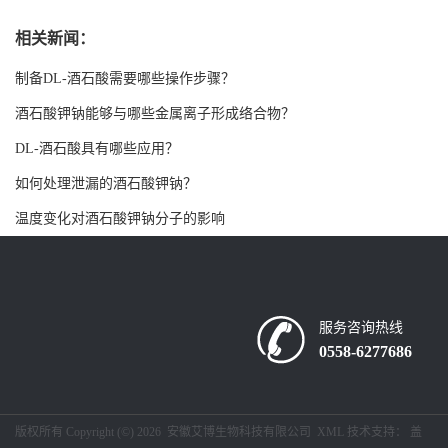
书
相关新闻：
制备DL-酒石酸需要哪些操作步骤？
荣
酒石酸钾钠能够与哪些金属离子形成络合物？
誉
DL-酒石酸具有哪些应用？
如何处理泄漏的酒石酸钾钠？
联
温度变化对酒石酸钾钠分子的影响
系
方
服务咨询热线
式
0558-6277686
在
版权所有 Copyright (©) 2026
安徽艾博生物科技有限公司
XML
技术支持：
盖
线