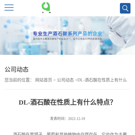
公
司
首
页
公司动态
您当前的位置：
网站首页
>
公司动态
>
DL-酒石酸在性质上有什么
公
特点？
司
DL-酒石酸在性质上有什么特点？
介
发表时间：2022-12-19
绍
酒石酸在罗望子、葡萄和其他植物中自然存在，它也作为主要