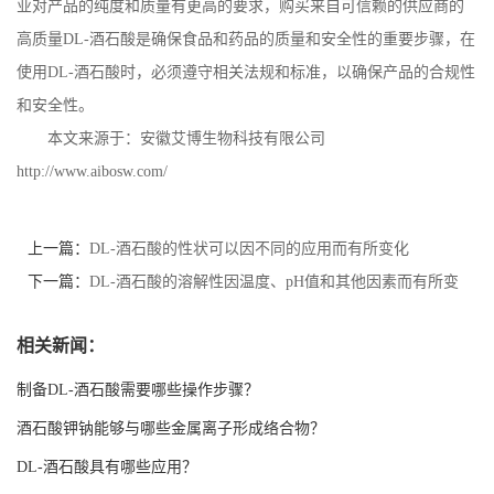
业对产品的纯度和质量有更高的要求，购买来自可信赖的供应商的
书
高质量
DL-
酒石酸是确保食品和药品的质量和安全性的重要步骤，在
使用
DL-
酒石酸时，必须遵守相关法规和标准，以确保产品的合规性
荣
和安全性。
本文来源于：安徽艾博生物科技有限公司
誉
http://www.aibosw.com/
联
上一篇：
DL-酒石酸的性状可以因不同的应用而有所变化
系
下一篇：
DL-酒石酸的溶解性因温度、pH值和其他因素而有所变
方
化
相关新闻：
式
制备DL-酒石酸需要哪些操作步骤？
在
酒石酸钾钠能够与哪些金属离子形成络合物？
DL-酒石酸具有哪些应用？
线