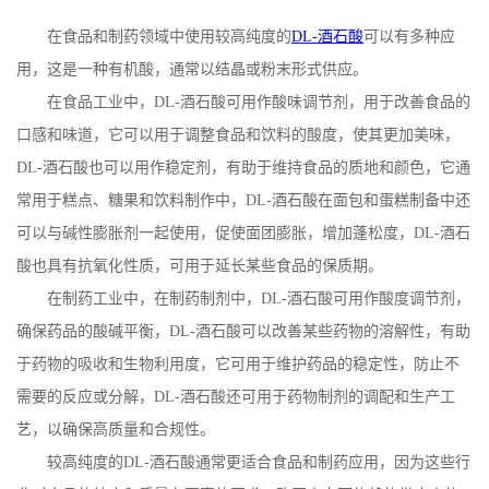
公
在食品和制药领域中使用较高纯度的
DL-
酒石酸
可以有多种应
用，这是一种有机酸，通常以结晶或粉末形式供应。
司
在食品工业中，
DL-
酒石酸可用作酸味调节剂，用于改善食品的
口感和味道，它可以用于调整食品和饮料的酸度，使其更加美味，
动
DL-
酒石酸也可以用作稳定剂，有助于维持食品的质地和颜色，它通
态
常用于糕点、糖果和饮料制作中，
DL-
酒石酸在面包和蛋糕制备中还
可以与碱性膨胀剂一起使用，促使面团膨胀，增加蓬松度，
DL-
酒石
产
酸也具有抗氧化性质，可用于延长某些食品的保质期。
在制药工业中，在制药制剂中，
DL-
酒石酸可用作酸度调节剂，
品
确保药品的酸碱平衡，
DL-
酒石酸可以改善某些药物的溶解性，有助
展
于药物的吸收和生物利用度，它可用于维护药品的稳定性，防止不
需要的反应或分解，
DL-
酒石酸还可用于药物制剂的调配和生产工
厅
艺，以确保高质量和合规性。
较高纯度的
DL-
酒石酸通常更适合食品和制药应用，因为这些行
证