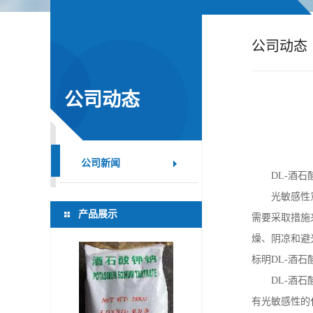
公
公司动态
司
动
公司动态
态
产
公司新闻
DL-
酒石
品
光敏感性
产品展示
需要采取措施
展
燥、阴凉和避
标明
DL-
酒石
厅
DL-
酒石
证
有光敏感性的