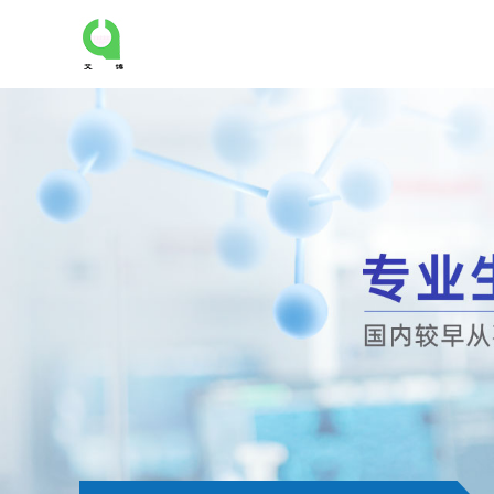
公
司
首
页
公
司
介
绍