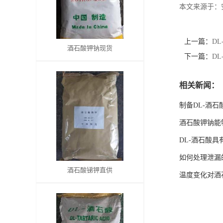
本文来源于：
书
荣
上一篇：
D
酒石酸钾钠现货
下一篇：
D
誉
相关新闻：
联
制备DL-酒
系
酒石酸钾钠能
DL-酒石酸
方
如何处理泄漏
式
酒石酸锑钾直供
温度变化对酒
在
线