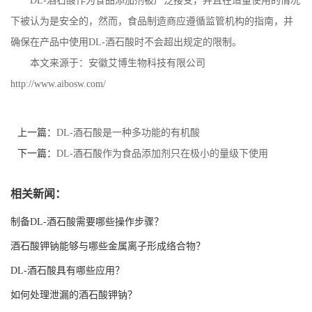
DL-
酒石酸作为食品添加剂被广泛接受，并且在适量使用的情况
下被认为是安全的，然而，食品制造商应遵循监管机构的指南，并
书
确保在产品中使用
DL-
酒石酸时不会超出规定的限制。
荣
本文来源于：安徽艾博生物科技有限公司
http://www.aibosw.com/
誉
联
上一篇：
DL-酒石酸是一种多功能的有机酸
下一篇：
DL-酒石酸作为食品添加剂只在极小的量级下使用
系
相关新闻：
方
制备DL-酒石酸需要哪些操作步骤？
式
酒石酸钾钠能够与哪些金属离子形成络合物？
在
DL-酒石酸具有哪些应用？
如何处理泄漏的酒石酸钾钠？
线