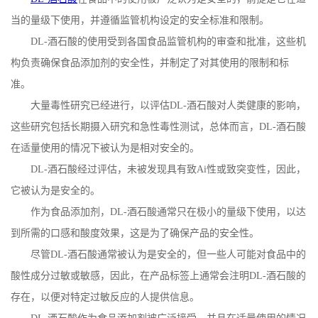
当的量级下使用，并遵循监管机构设定的安全标准和限制。
公
DL-
酒石酸的使用受到各国食品监管机构的审查和批准，这些机
司
构负责确保食品添加剂的安全性，并制定了对其使用的限制和标
准。
动
大量毒性研究已经进行，以评估
DL-
酒石酸对人类健康的影响，
这些研究包括长期摄入研究和急性毒性测试，总体而言，
DL-
酒石酸
态
在适量使用的情况下被认为是相对安全的。
产
DL-
酒石酸经过评估，未被发现具有致
Ai
性或致突变性，因此，
它被认为是安全的。
品
作为食品添加剂，
DL-
酒石酸通常只在极小的量级下使用，以达
到所需的口感和酸度效果，这是为了确保产品的安全性。
展
尽管
DL-
酒石酸通常被认为是安全的，但一些人可能对食品中的
厅
酸性成分过敏或敏感，因此，在产品标签上通常会注明
DL-
酒石酸的
存在，以便对特定过敏反应的人提供信息。
证