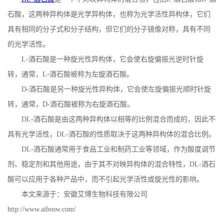
石酸
，这两种异构体是光学异构体，也称为光学活性异构体，它们
公
具有相同的分子式和分子结构，但它们的分子镜像对称，具有不同
司
的光学活性。
L-
酒石酸是一种旋光性异构体，它会使右旋偏振光逆时针旋
动
转，通常，
L-
酒石酸被称为左旋酒石酸。
D-
酒石酸是另一种旋光性异构体，它会使左旋偏振光顺时针旋
态
转，通常，
D-
酒石酸被称为右旋酒石酸。
产
DL-
酒石酸是由这两种异构体以相等的比例混合而成的，因此不
具有光学活性，
DL-
酒石酸的性质取决于这两种异构体的混合比例。
品
DL-
酒石酸通常用于食品工业和制药工业等领域，作为酸度调节
剂、稳定剂和其他用途，由于其不对映异构体的混合特性，
DL-
酒石
展
酸可以应用于各种产品中，而不引起光学活性或旋光性的影响。
厅
本文来源于：安徽艾博生物科技有限公司
http://www.aibosw.com/
证