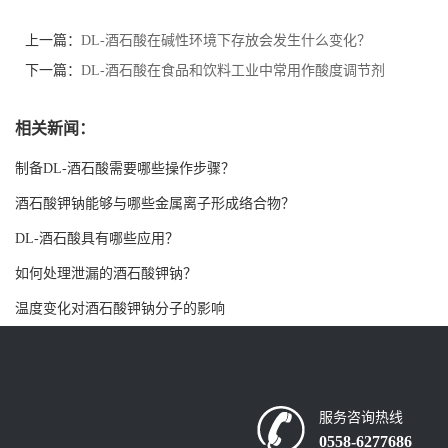
书
上一篇：
DL-酒石酸在碱性环境下存放会发生什么变化？
下一篇：
DL-酒石酸在食品和饮料工业中常用作酸度调节剂
荣
相关新闻：
誉
制备DL-酒石酸需要哪些操作步骤？
联
酒石酸钾钠能够与哪些金属离子形成络合物？
系
DL-酒石酸具有哪些应用？
如何处理泄漏的酒石酸钾钠？
方
温度变化对酒石酸钾钠分子的影响
式
在
服务咨询热线
线
0558-6277686