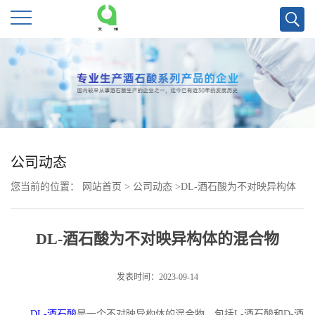
公
司
首
页
公司动态
您当前的位置：
网站首页
>
公司动态
>
DL-酒石酸为不对映异构体
公
的混合物
司
DL-酒石酸为不对映异构体的混合物
介
发表时间：2023-09-14
绍
DL-
酒石酸
是一个不对映异构体的混合物，包括
L-
酒石酸和
D-
酒