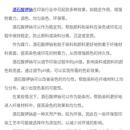
公
酒石酸钾钠
在印染行业中可起到多种效果，如稳定作用、增强
附着力、调色、均匀染色、环保等。
司
酒石酸钾钠可以作为稳定剂，帮助颜料和染料在染色或印花过
程中保持稳定，防止颜料或染料分离、沉淀或变质。
动
作为媒介，酒石酸钾钠有助于染料和颜料更好地附着于纤维材
态
料表面，提高染色或印花的附着力，从而增强颜色的持久性。
酒石酸钾钠可以调节印染过程中的
pH
值，影响染料或颜料的颜
产
色和亮度。通过调节
pH
值，可以实现所需的色彩效果。
酒石酸钾钠可以改善染色的均匀性，帮助染料在纤维材料上均
品
匀分布，减少出现色差的可能性。
展
在某些情况下，酒石酸钾钠可以作为助染剂，帮助染料更好地
进入纤维材料中，提高染色的效果和均匀性。
厅
酒石酸钾钠是一种天然产物，较为环保，因此在一些环保型印
染工艺中可能被选择作为添加剂，以减少对环境的影响。
证