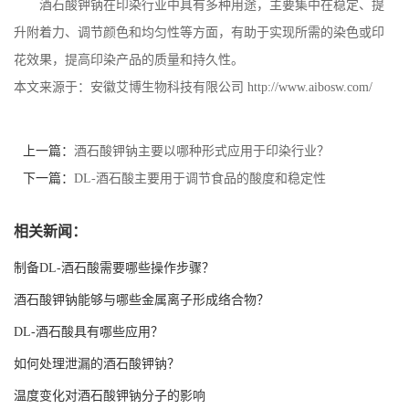
酒石酸钾钠在印染行业中具有多种用途，主要集中在稳定、提
书
升附着力、调节颜色和均匀性等方面，有助于实现所需的染色或印
花效果，提高印染产品的质量和持久性。
荣
本文来源于：安徽艾博生物科技有限公司
http://www.aibosw.com/
誉
上一篇：
酒石酸钾钠主要以哪种形式应用于印染行业？
联
下一篇：
DL-酒石酸主要用于调节食品的酸度和稳定性
系
相关新闻：
方
制备DL-酒石酸需要哪些操作步骤？
酒石酸钾钠能够与哪些金属离子形成络合物？
式
DL-酒石酸具有哪些应用？
在
如何处理泄漏的酒石酸钾钠？
温度变化对酒石酸钾钠分子的影响
线