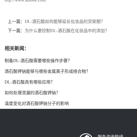
http://www.aibosw.com/
书
上一篇：
DL-酒石酸如何能够延长化妆品的货架期？
荣
下一篇：
为什么要控制DL-酒石酸在化妆品中的添加？
誉
相关新闻：
联
制备DL-酒石酸需要哪些操作步骤？
酒石酸钾钠能够与哪些金属离子形成络合物？
系
DL-酒石酸具有哪些应用？
方
如何处理泄漏的酒石酸钾钠？
式
温度变化对酒石酸钾钠分子的影响
在
线
服务咨询热线