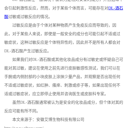
会引起刺激性反应，然而，对于某些个体而言，可能存在对
DL-
酒石
公
酸
过敏或过敏反应的情况。
司
过敏反应是由于个体对某种物质产生免疫反应而导致的，因
此，对于某些人来说，即使是一般安全的成分也可能引起不适或过
动
敏症状，这种过敏反应是个体特异性的，因此并不是所有人都会对
DL-
酒石酸产生过敏反应。
态
如果我们对
DL-
酒石酸或其他化妆品成分有过敏史或怀疑自己可
产
能对其过敏，建议在使用之前先进行皮肤敏感性测试，我们可以在
手腕或内侧肘部的小块皮肤上涂抹少量产品，并观察是否出现任何
品
不适或过敏症状，如红肿、瘙痒、刺激或疹子等，如果出现任何不
适或过敏症状，应立即停止使用并咨询医生或皮肤科专家。
展
虽然
DL-
酒石酸通常被认为是安全的化妆品成分，但个体对其的
厅
反应可能有所不同。
本文来源于：安徽艾博生物科技有限公司
证