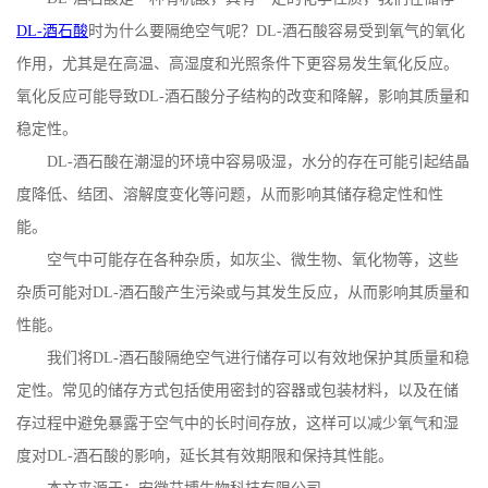
DL-
酒石酸
时为什么要隔绝空气呢？
DL-
酒石酸容易受到氧气的氧化
公
作用，尤其是在高温、高湿度和光照条件下更容易发生氧化反应。
司
氧化反应可能导致
DL-
酒石酸分子结构的改变和降解，影响其质量和
稳定性。
动
DL-
酒石酸在潮湿的环境中容易吸湿，水分的存在可能引起结晶
度降低、结团、溶解度变化等问题，从而影响其储存稳定性和性
态
能。
产
空气中可能存在各种杂质，如灰尘、微生物、氧化物等，这些
杂质可能对
DL-
酒石酸产生污染或与其发生反应，从而影响其质量和
品
性能。
我们将
DL-
酒石酸隔绝空气进行储存可以有效地保护其质量和稳
展
定性。常见的储存方式包括使用密封的容器或包装材料，以及在储
厅
存过程中避免暴露于空气中的长时间存放，这样可以减少氧气和湿
度对
DL-
酒石酸的影响，延长其有效期限和保持其性能。
证