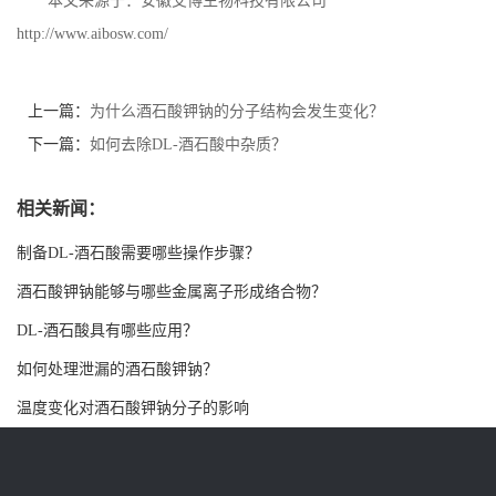
本文来源于：安徽艾博生物科技有限公司
http://www.aibosw.com/
书
荣
上一篇：
为什么酒石酸钾钠的分子结构会发生变化？
下一篇：
如何去除DL-酒石酸中杂质？
誉
联
相关新闻：
制备DL-酒石酸需要哪些操作步骤？
系
酒石酸钾钠能够与哪些金属离子形成络合物？
方
DL-酒石酸具有哪些应用？
如何处理泄漏的酒石酸钾钠？
式
温度变化对酒石酸钾钠分子的影响
在
线