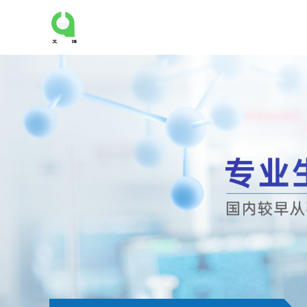
公
司
首
页
公
司
介
绍