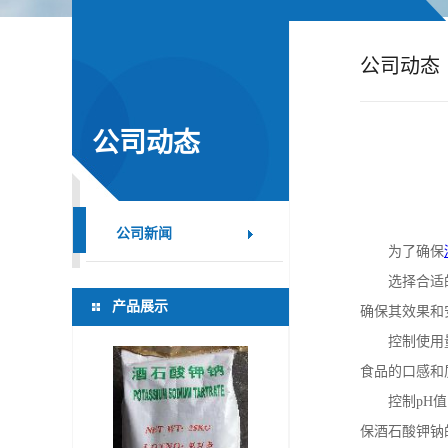
公
公司动态
司
动
公司动态
态
产
公司新闻
为了确保
品
选择合适
产品展示
确保其效果和
展
控制使用
食品的口感和
厅
控制
pH
值
证
保酒石酸钾钠