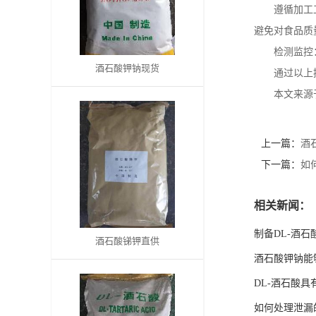
遵循加工
书
避免对食品质
检测监控
荣
酒石酸钾钠现货
通过以上
誉
本文来源
联
上一篇：
酒
下一篇：
如
系
方
相关新闻：
制备DL-酒
式
酒石酸锑钾直供
酒石酸钾钠能
在
DL-酒石酸
线
如何处理泄漏