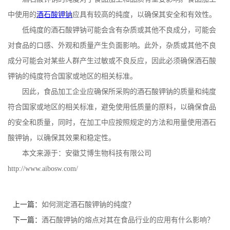
中使用的
酒石酸钾钠
应具有较高的纯度，以确保其安全和有效性。
公
低纯度的酒石酸钾钠可能会含有杂质或其他不良成分，可能会
司
对食品的口感、外观和质量产生负面影响。此外，杂质或其他不良
成分可能会对某些人群产生过敏或不良反应，因此必须确保酒石酸
动
钾钠的纯度符合国家或地区的相关标准。
因此，食品加工企业应确保所采购的酒石酸钾钠的质量和纯度
态
符合国家或地区的相关标准，避免使用低质量的原料，以确保食品
产
的安全和质量，同时，在加工中应按照规定的方法和用量使用酒石
酸钾钠，以确保其效果和稳定性。
品
本文来源于：安徽艾博生物科技有限公司
http://www.aibosw.com/
展
厅
上一篇：
如何测定酒石酸钾钠的纯度？
下一篇：
酒石酸钾钠的熔点对其在食品行业的应用有什么影响？
证