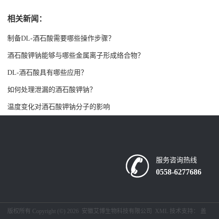
书
相关新闻：
制备DL-酒石酸需要哪些操作步骤？
荣
酒石酸钾钠能够与哪些金属离子形成络合物？
誉
DL-酒石酸具有哪些应用？
如何处理泄漏的酒石酸钾钠？
联
温度变化对酒石酸钾钠分子的影响
系
方
服务咨询热线
式
0558-6277686
在
版权所有 Copyright (©) 2026
安徽艾博生物科技有限公司
XML
技术支持：
盖
线