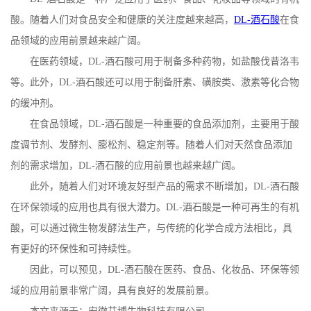
酸。随着人们对食品安全和健康的关注度越来越高，
DL-
酒石酸
在食
公
品领域的应用前景越来越广阔。
司
在医药领域，
DL-
酒石酸可用于制备多种药物，如盐酸伐昔洛韦
等。此外，
DL-
酒石酸还可以用于制备肝素、磺胺类、激素等化合物
动
的缓冲剂。
在食品领域，
DL-
酒石酸是一种重要的食品添加剂，主要用于酸
态
度调节剂、发酵剂、膨松剂、稳定剂等。随着人们对天然食品添加
产
剂的需求增加，
DL-
酒石酸的应用前景也越来越广阔。
此外，随着人们对环境友好型产品的需求不断增加，
DL-
酒石酸
品
在环保领域的应用也具有很大潜力。
DL-
酒石酸是一种可再生的有机
酸，可以通过微生物发酵法生产，与传统的化学合成方法相比，具
展
有更好的环保性和可持续性。
厅
因此，可以预见，
DL-
酒石酸在医药、食品、化妆品、环保等领
域的应用前景非常广阔，具有良好的发展前景。
证