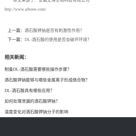
本文来源于：安徽艾博生物科技有限公司
http://www.aibosw.com/
书
荣
上一篇：
酒石酸钾钠是否有刺激性作用？
下一篇：
DL-酒石酸的使用是否会破坏环境？
誉
联
相关新闻：
制备DL-酒石酸需要哪些操作步骤？
系
酒石酸钾钠能够与哪些金属离子形成络合物？
方
DL-酒石酸具有哪些应用？
如何处理泄漏的酒石酸钾钠？
式
温度变化对酒石酸钾钠分子的影响
在
线