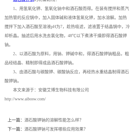
1
、用氢氧化钾、氢氧化钠中和酒石酸而得。在装有搅拌和蒸汽
公
加热管的反应锅中，加入固体碱和液体氢氧化钾，加水溶解。加热
司
搅拌下加入酒石酸至溶液
pH
为
7
，趁热吸滤，滤液置于结晶锅中，冷
却析晶。抽滤后用水洗去氯化物，
48
℃以下煮沸干燥即得酒石酸钾
动
钠。
2
、以酒石酸为原料，用钠、钾碱中和，得酒石酸钾钠粗品，粗
态
品经结晶、精制即得成品酒石酸钾钠。
产
3
、由酒石酸与碳酸钾、碳酸钠反应，再经热水重结晶制得酒石
酸钾钠。
品
本文来源于：安徽艾博生物科技有限公司
http://www.aibosw.com/
展
厅
上一篇：
酒石酸钾钠的溶解性能怎么样？
下一篇：
酒石酸钾钠可发挥哪些应用效果？
证