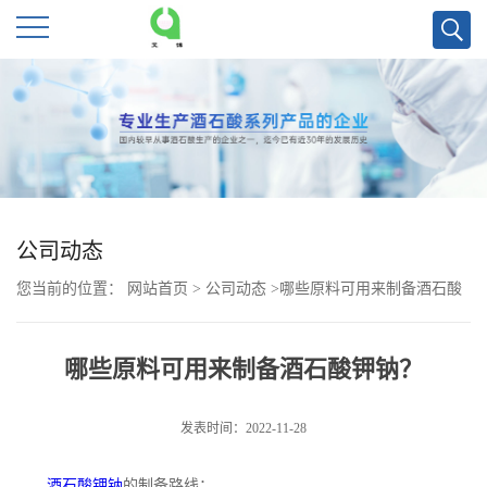
公
司
首
页
公司动态
您当前的位置：
网站首页
>
公司动态
>
哪些原料可用来制备酒石酸
公
钾钠？
司
哪些原料可用来制备酒石酸钾钠？
介
发表时间：2022-11-28
绍
酒石酸钾钠
的制备路线：