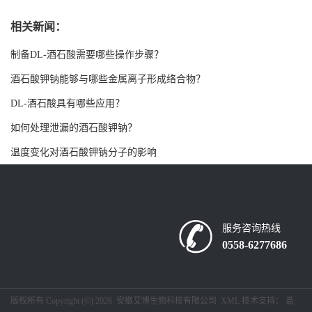
书
相关新闻：
制备DL-酒石酸需要哪些操作步骤？
荣
酒石酸钾钠能够与哪些金属离子形成络合物？
誉
DL-酒石酸具有哪些应用？
如何处理泄漏的酒石酸钾钠？
联
温度变化对酒石酸钾钠分子的影响
系
方
服务咨询热线
式
0558-6277686
在
版权所有 Copyright (©) 2026
安徽艾博生物科技有限公司
XML
技术支持：
盖
线