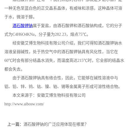
一种无色至蓝白色的正交晶系晶体，有咸味和凉感，这种晶体可溶
公
于水，微溶于醇。
司
酒石酸钾钠
属于复盐，由酒石酸钾和酒石酸钠构成，它的分子
式为
C4H6O4KNa
，分子量为
282.23
，熔点
75
℃。
动
经安徽艾博生物科技有限公司介绍，我们可得知酒石酸钾钠水
溶液呈弱碱性，处于热空气中的酒石酸钾钠具有风化性，当它在
态
60
℃时会有部分结晶水消失，而温度高达
215
℃时，它全部的结晶水
产
都会失去。
由于酒石酸钾钠具有络合性，因此，它能够在碱性溶液中与
品
铝、铅、锌、钨、钴、镍、铂、锡等金属离子形成可溶性络合物。
本文来源于：安徽艾博生物科技有限公司
展
http://www.aibosw.com/
厅
上一篇：
酒石酸钾钠的广泛应用体现在哪里？
证