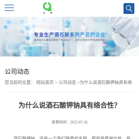
公
司
首
页
公司动态
您当前的位置：
网站首页
>
公司动态
>
为什么说酒石酸钾钠具有络
公
合性？
司
为什么说酒石酸钾钠具有络合性？
介
发表时间：2022-07-26
绍
酒石酸钾钠，还有一个我们熟悉的名称，那就是罗谢尔盐，是