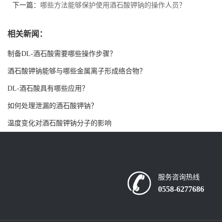
下一篇：
哪些方法能够保护使用酒石酸钾钠的操作人员？
书
相关新闻：
荣
制备DL-酒石酸需要哪些操作步骤？
誉
酒石酸钾钠能够与哪些金属离子形成络合物？
DL-酒石酸具有哪些应用？
联
如何处理泄漏的酒石酸钾钠？
系
温度变化对酒石酸钾钠分子的影响
方
式
服务咨询热线
0558-6277686
在
线