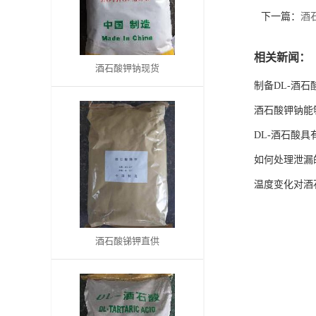
下一篇：
酒
书
相关新闻：
荣
酒石酸钾钠现货
制备DL-酒
誉
酒石酸钾钠能
联
DL-酒石酸
如何处理泄漏
系
温度变化对酒
方
式
酒石酸锑钾直供
在
线