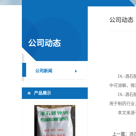
公
公司动态
司
动
公司动态
态
产
公司新闻
DL-
酒石
品
中可溶解，微
产品展示
DL-
酒石
展
用于制药行业
本文来源
厅
证
上一篇：
酒