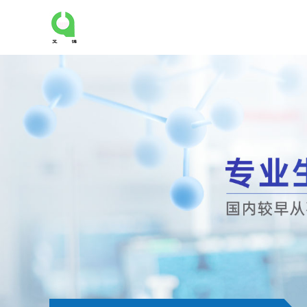
公
司
首
页
公
司
介
绍