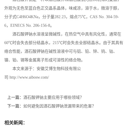
外观为无色至蓝白色正交晶系晶体，味咸凉，溶于水，微溶于醇，
公
分子式C4H6O4KNa，分子量282.23，熔点75℃，CAS No. 304-59-
司
6，EINECS No. 206-156-8。
酒石酸钾钠水溶液呈微碱性，在热空气中具有风化性，通常在
动
60℃时会失去部分结晶水，215℃时会失去全部结晶水。由于其具有
络合性能，酒石酸钾钠在碱性溶液中可与铝、铅、锌、钨、钴、
态
镍、铂、锡等金属离子形成可溶性的络合物。
产
本文来源于：安徽艾博生物科技有限公
司 http://www.aibosw.com/
品
展
上一篇：
酒石酸钾钠主要应用于哪些领域？
下一篇：
如何避免因酒石酸钾钠泄漏带来的危害？
厅
相关新闻：
证