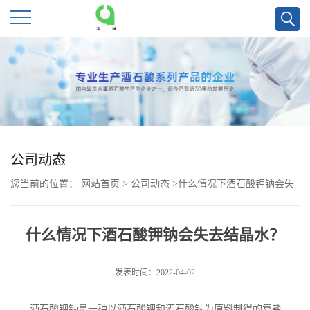
公
司
首
页
公司动态
您当前的位置：
网站首页
>
公司动态
>
什么情况下酒石酸钾钠会失
公
去结晶水？
司
什么情况下酒石酸钾钠会失去结晶水？
介
发表时间：2022-04-02
绍
酒石酸钾钠是一种以酒石酸钾和酒石酸钠为原料制得的复盐，