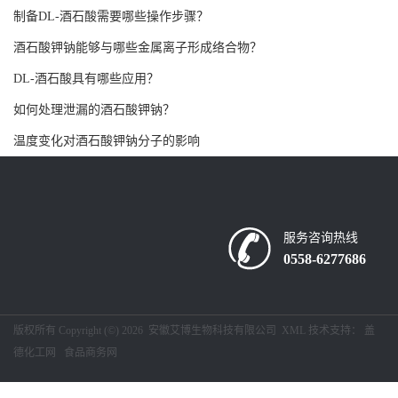
制备DL-酒石酸需要哪些操作步骤？
书
酒石酸钾钠能够与哪些金属离子形成络合物？
荣
DL-酒石酸具有哪些应用？
如何处理泄漏的酒石酸钾钠？
誉
温度变化对酒石酸钾钠分子的影响
联
系
服务咨询热线
方
0558-6277686
式
版权所有 Copyright (©) 2026
安徽艾博生物科技有限公司
XML
技术支持：
盖
在
德化工网
食品商务网
线