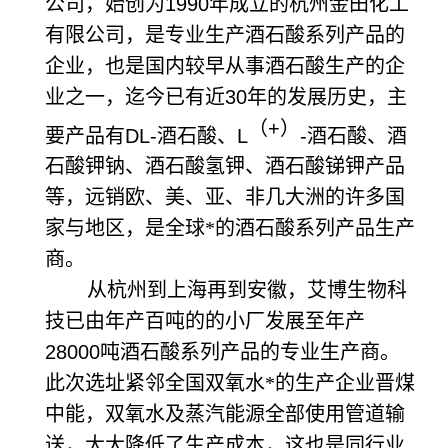
公司，始创为
1990
年成立的杭州金田化工
有限公司，是专业生产酒石酸系列产品的
企业，也是国内较早从事酒石酸生产的企
业之一，迄今已有近
30
年的发展历史，主
（
+
）
要产品有
DL-
酒石酸、
L
-
酒石酸、酒
石酸钾钠、酒石酸氢钾、酒石酸锑钾产品
等，远销欧、美、亚、非几大洲的许多国
家与地区，是全球*的酒石酸系列产品生产
商。
从杭州到上海再到安徽，艾博生物科
技已由年产百吨的的小厂发展至年产
28000
吨酒石酸系列产品的专业生产商。
此次选址紧邻全国双氧水*的生产企业晋煤
中能，双氧水及蒸汽能源全部使用管道输
送，大大降低了生产成本，这也是同行业