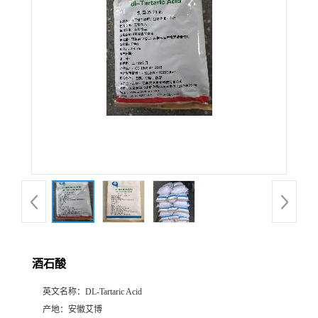
公
司
动
态
产
品
展
酒石酸
厅
英文名称：
DL-Tartaric Acid
证
产地：
安徽艾博