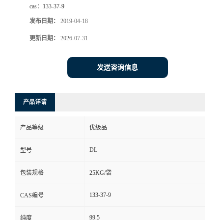
cas：
133-37-9
书
发布日期：
2019-04-18
更新日期：
2026-07-31
荣
誉
发送咨询信息
联
产品详请
系
产品等级
优级品
方
DL
型号
式
包装规格
25KG/袋
在
133-37-9
CAS编号
线
99.5
纯度