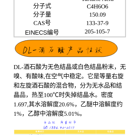
分子式
C4H6O6
分子量
150.09
CAS号
133-37-9
205-105-7
EINECS
编号
DL-酒石酸为无色结晶或白色结晶粉末，无
嗅、有酸味
,
在空气中稳定。它是等量右旋
和左旋酒石酸的混合物，分为无水品和结
晶品，热至
100℃
时失掉结晶水。密度
1.697,
其水溶解度
20.6%
，乙醚中溶解度约
1%
，乙醇中溶解度
5.01%
。