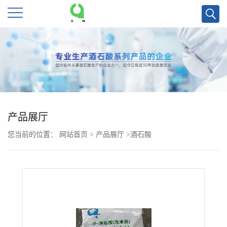
公
司
首
页
产品展厅
您当前的位置：
网站首页
>
产品展厅
>
酒石酸
公
司
介
绍